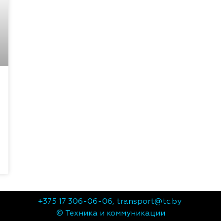
+375 17 306-06-06,
transport@tc.by
© Техника и коммуникации